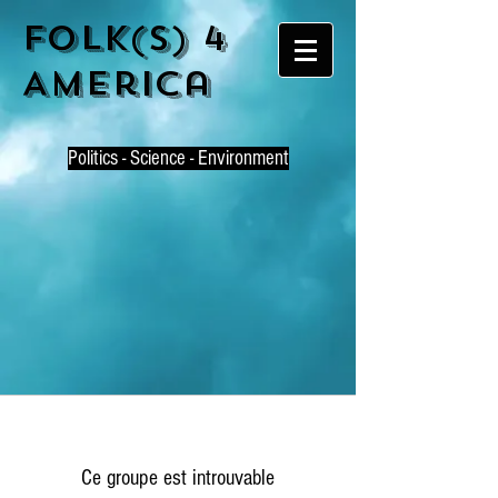
Folk(s) 4
America
P
olitics - Science - Environment
Ce groupe est introuvable